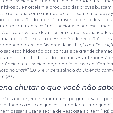
ate na sociedade e não para ele responder diretamen
gnitivos que norteiam a produção das provas buscam 
e se relaciona com o mundo e com a sua realidade
(ve
os a produção dos itens às universidades federais, 
ntos de grande relevância nacional e não exatamen
s. A única prova que levamos em conta as atualidade
 uma aplicação e outra do Enem é a de redação”, con
oordenador geral do Sistema de Avaliação da Educaçã
ão são escolhidos tópicos pontuais de grande chama
is amplos muito discutidos nos meses anteriores à p
rtância para a sociedade, como foi o caso de
“Caminh
iosa no Brasil”
(2016) e
“A persistência da violência cont
ra”
(2015).
pena chutar o que você não sab
 não sabe de jeito nenhum uma pergunta, vale a pena
spalhado o mito de que chutar poderia ser prejudicia
nem passar a usar a Teoria de Resposta ao Item (TRI) p