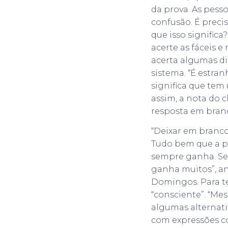
da prova. As pess
confusão. É preci
que isso signific
acerte as fáceis e
acerta algumas dif
sistema. “É estran
significa que tem
assim, a nota do 
resposta em bran
“Deixar em branco
Tudo bem que a p
sempre ganha. Se 
ganha muitos”, an
Domingos. Para te
“consciente”. “Me
algumas alternativ
com expressões co