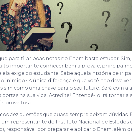
ue para tirar boas notas no Enem basta estudar. Sim, i
to importante conhecer bem a prova e, principalme
ela exige do estudante. Sabe aquela história de ir pa
 inimigo? A única diferença é que você não deve ve
 sim como uma chave para o seu futuro. Será com a a
 portas na sua vida. Acredite! Entendê-lo irá tornar a
s proveitosa.
mos dez questões que quase sempre deixam dúvidas. P
um representante do Instituto Nacional de Estudos 
p), responsável por preparar e aplicar o Enem, além d