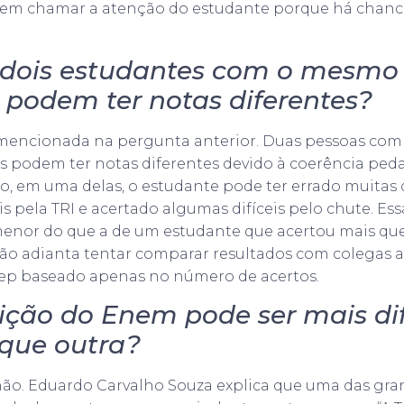
vem chamar a atenção do estudante porque há chanc
e dois estudantes com o mesm
 podem ter notas diferentes?
, mencionada na pergunta anterior. Duas pessoas co
s podem ter notas diferentes devido à coerência ped
o, em uma delas, o estudante pode ter errado muitas
s pela TRI e acertado algumas difíceis pelo chute. Es
enor do que a de um estudante que acertou mais ques
não adianta tentar comparar resultados com colegas an
nep baseado apenas no número de acertos.
ção do Enem pode ser mais difí
 que outra?
não. Eduardo Carvalho Souza explica que uma das gr