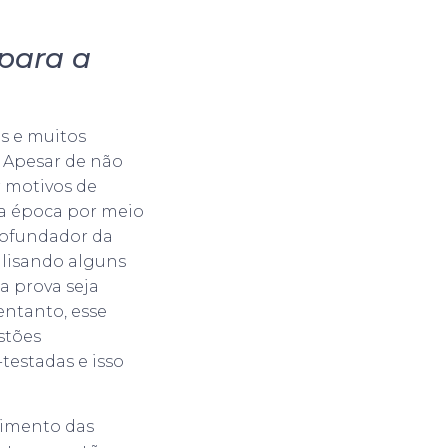
 para a
s e muitos
. Apesar de não
r motivos de
 da época por meio
 cofundador da
alisando alguns
a prova seja
entanto, esse
stões
testadas e isso
cimento das