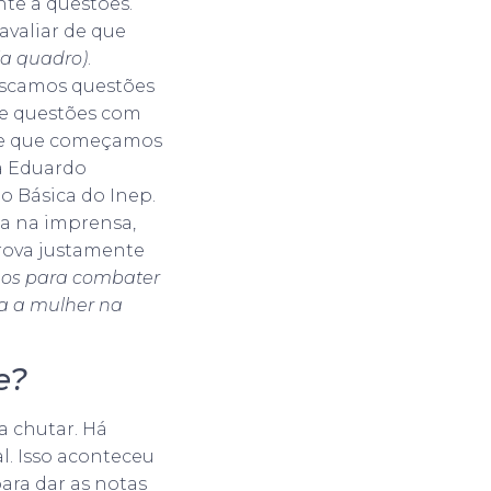
te a questões.
avaliar de que
ja quadro)
.
buscamos questões
te questões com
s e que começamos
ta Eduardo
o Básica do Inep.
da na imprensa,
rova justamente
os para combater
ra a mulher na
e?
 chutar. Há
l. Isso aconteceu
ara dar as notas