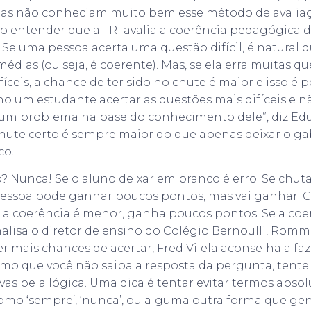
oas não conheciam muito bem esse método de avaliaçã
so entender que a TRI avalia a coerência pedagógica d
a? Se uma pessoa acerta uma questão difícil, é natural
 médias (ou seja, é coerente). Mas, se ela erra muitas q
íceis, a chance de ter sido no chute é maior e isso é 
ho um estudante acertar as questões mais difíceis e não
 um problema na base do conhecimento dele”, diz Edu
chute certo é sempre maior do que apenas deixar o ga
co.
? Nunca! Se o aluno deixar em branco é erro. Se chuta
essoa pode ganhar poucos pontos, mas vai ganhar. C
a coerência é menor, ganha poucos pontos. Se a coer
alisa o diretor de ensino do Colégio Bernoulli, Rom
r mais chances de acertar, Fred Vilela aconselha a fa
smo que você não saiba a resposta da pergunta, tent
as pela lógica. Uma dica é tentar evitar termos absolu
mo ‘sempre’, ‘nunca’, ou alguma outra forma que gen