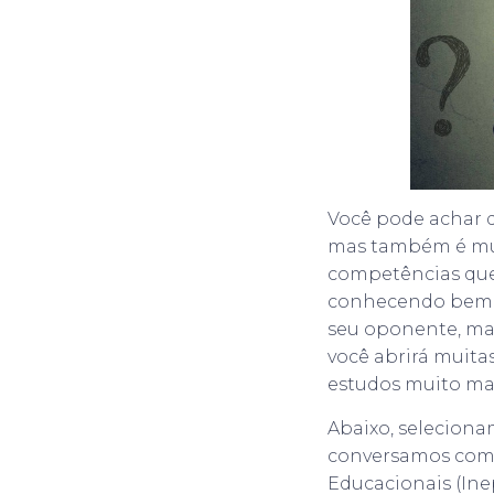
Você pode achar q
mas também é mui
competências que 
conhecendo bem o
seu oponente, mas
você abrirá muitas
estudos muito mai
Abaixo, seleciona
conversamos com 
Educacionais (Ine