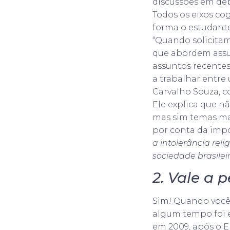
discussões em deb
Todos os eixos co
forma o estudant
“Quando solicitam
que abordem assu
assuntos recente
a trabalhar entre
Carvalho Souza, c
Ele explica que n
mas sim temas ma
por conta da impo
a intolerância relig
sociedade brasilei
2. Vale a 
Sim! Quando você
algum tempo foi e
em 2009, após o E