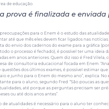
área de educação.
a prova é finalizada e enviada
preocupações para o Enem é o estudo das atualidade
r até que mês eles devem ficar ligados nas notícias
ata do envio dos cadernos do exame para a gráfica (po
 todo o processo é fechado), é possível ter uma ideia
adas em anos anteriores. Quem diz isso é Fred Vilela,
esa de consultoria educacional focada em Enem. “An
e questões dos últimos exames, é possível estimar que 
maio e junho para o Enem do mesmo ano”, explica. No 
ante para o aluno, segundo Fred: “São poucas as que
tualidades, até porque as perguntas precisam ser pré-
ses ou até dois anos antes”.
 de atualidades é necessário para o aluno ter conhe