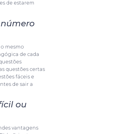
es de estarem
o número
m o mesmo
agógica de cada
 questões
sas questões certas
tões fáceis e
tes de sair a
cil ou
andes vantagens