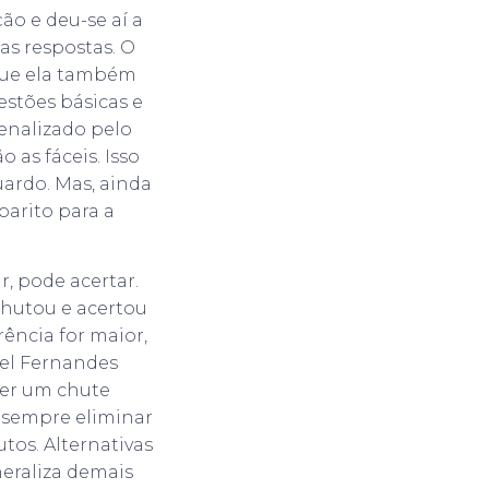
o e deu-se aí a
as respostas. O
 que ela também
uestões básicas e
penalizado pelo
 as fáceis. Isso
ardo. Mas, ainda
barito para a
r, pode acertar.
hutou e acertou
ência for maior,
mel Fernandes
zer um chute
e sempre eliminar
tos. Alternativas
eraliza demais