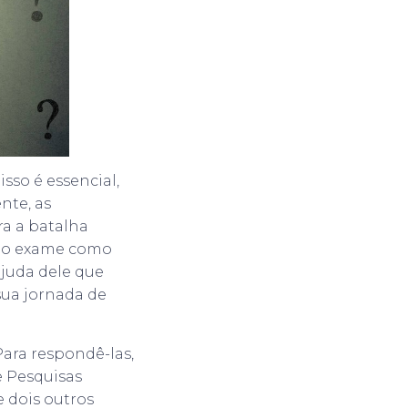
sso é essencial,
nte, as
ra a batalha
r o exame como
juda dele que
 sua jornada de
ara respondê-las,
e Pesquisas
e dois outros