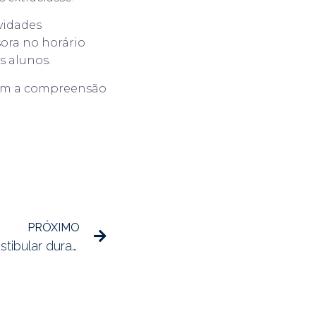
vidades
sora no horário
s alunos.
com a compreensão
PRÓXIMO
Como manter o foco no vestibular durante uma pandemia?