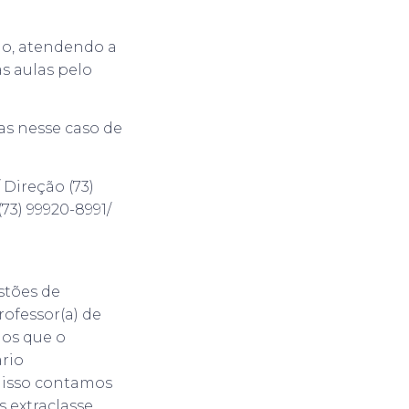
ão, atendendo a
 aulas pelo
s nesse caso de
 Direção (73)
(73) 99920-8991/
stões de
rofessor(a) de
mos que o
ário
 disso contamos
 extraclasse.