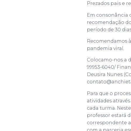
Prezados pais e r
Em consonância c
recomendação do 
período de 30 dias 
Recomendamos às 
pandemia viral.
Colocamo-nos a di
99953-6040/ Financ
Deusira Nunes (Coo
contato@anchieta
Para que o proces
atividades atravé
cada turma. Neste
professor estará d
correspondente a 
com a parceria esc