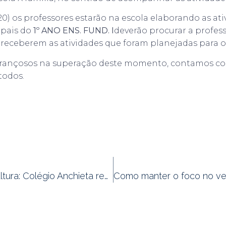
0) os professores estarão na escola elaborando as ati
 pais do
1º ANO ENS. FUND. I
deverão procurar a profes
a receberem as atividades que foram planejadas para o
erançosos na superação deste momento, contamos 
todos.
Diversão e cultura: Colégio Anchieta realiza baile de carnaval