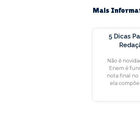
Mais Informa
5 Dicas P
Redaç
Não é novida
Enem é fund
nota final no
ela compõe
Feito com
pela Allmarca