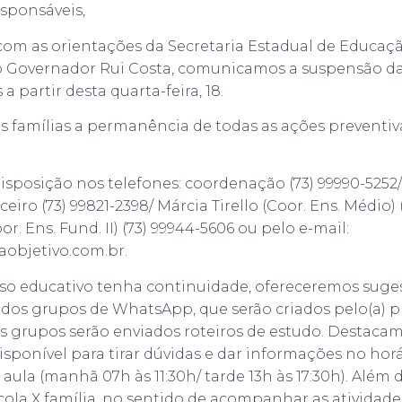
esponsáveis,
om as orientações da Secretaria Estadual de Educaç
Governador Rui Costa, comunicamos a suspensão das
a partir desta quarta-feira, 18.
famílias a permanência de todas as ações preventiva
sposição nos telefones: coordenação (73) 99990-5252/
eiro (73) 99821-2398/ Márcia Tirello (Coor. Ens. Médio) 
r. Ens. Fund. II) (73) 99944-5606 ou pelo e-mail:
objetivo.com.br.
so educativo tenha continuidade, ofereceremos suge
s dos grupos de WhatsApp, que serão criados pelo(a) p
s grupos serão enviados roteiros de estudo. Destaca
isponível para tirar dúvidas e dar informações no hor
aula (manhã 07h às 11:30h/ tarde 13h às 17:30h). Além
ola X família, no sentido de acompanhar as atividades