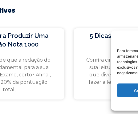
tivos
ara Produzir Uma
5 Dicas Para Me
ão Nota 1000
Leitur
Para fornec
armazenar e
de que a redação do
Confira cinco dicas 
tecnologias
amental para a sua
sua leitura e comp
exclusivos n
negativamen
 Exame, certo? Afinal,
que diversas vezes 
 20% da pontuação
fazer a leitura de u
total,
texto,por
A