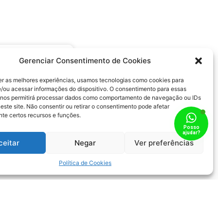
lhorar Sua
Gerenciar Consentimento de Cookies
a
er as melhores experiências, usamos tecnologias como cookies para
/ou acessar informações do dispositivo. O consentimento para essas
que melhorarão
 nos permitirá processar dados como comportamento de navegação ou IDs
reensãoÉ fato
este site. Não consentir ou retirar o consentimento pode afetar
te certos recursos e funções.
desistimos de
Posso
m livro ou um
ajudar?
 não
ceitar
Negar
Ver preferências
Política de Cookies