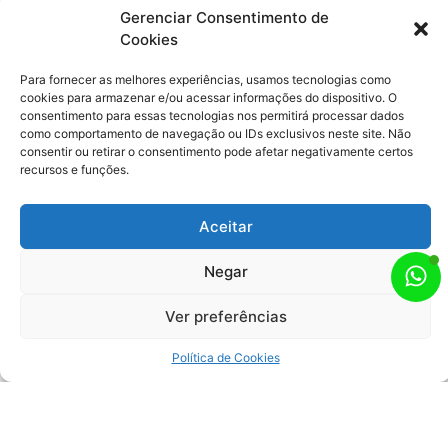
Gerenciar Consentimento de
Não é novidade que a redação do Enem é
Cookies
fundamental para a sua nota final no
Exame, certo? Afinal, ela compõe 20% da
Para fornecer as melhores experiências, usamos tecnologias como
pontuação total,
cookies para armazenar e/ou acessar informações do dispositivo. O
consentimento para essas tecnologias nos permitirá processar dados
como comportamento de navegação ou IDs exclusivos neste site. Não
consentir ou retirar o consentimento pode afetar negativamente certos
recursos e funções.
5 Dicas Para Melhorar Sua Leitura
Aceitar
Confira cinco dicas que melhorarão sua
leitura e compreensãoÉ fato que diversas
Negar
vezes desistimos de fazer a leitura de um
livro ou um texto,por não
Ver preferências
Política de Cookies
Feito com
pela Allmarca